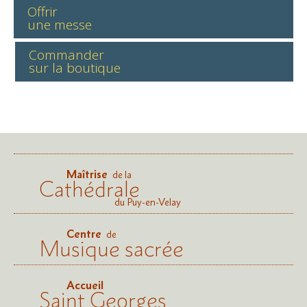
Offrir
une messe
Commander
sur la boutique
Maîtrise
de la
Cathédrale
du Puy-en-Velay
Centre
de
Musique sacrée
Accueil
Saint Georges