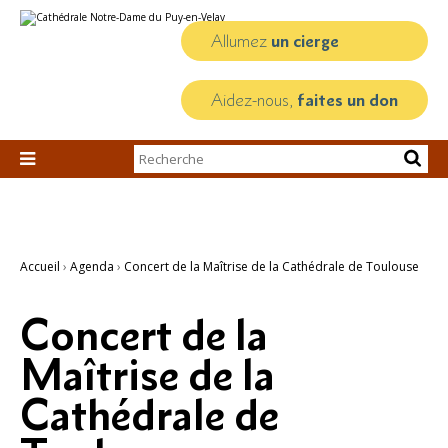
Aller
Outils
au
personnels
contenu.
Allumez
un cierge
|
Aller
à
la
Aidez-nous,
faites un don
navigation
Chercher par

Recherche
avancée…
Accueil
›
Agenda
›
Concert de la Maîtrise de la Cathédrale de Toulouse
Concert de la
Maîtrise de la
Cathédrale de