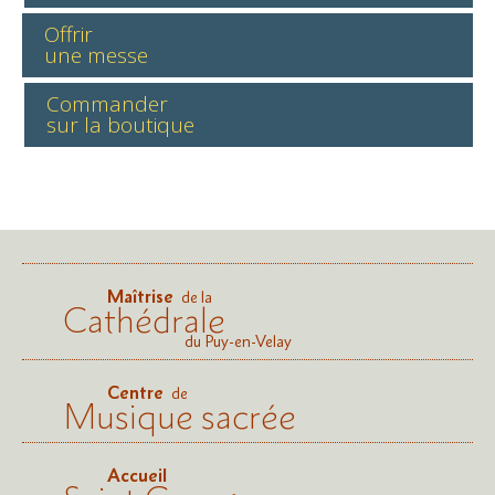
Offrir
une messe
Commander
sur la boutique
Maîtrise
de la
Cathédrale
du Puy-en-Velay
Centre
de
Musique sacrée
Accueil