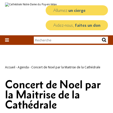
Aller
Outils
au
personnels
contenu.
Allumez
un cierge
|
Aller
à
la
Aidez-nous,
faites un don
navigation
Chercher par

Recherche
avancée…
Accueil
›
Agenda
›
Concert de Noel par la Maitrise de la Cathédrale
Concert de Noel par
la Maitrise de la
Cathédrale