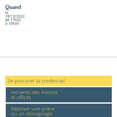
Quand
le
18/12/2022
de 17h00
à 18h00
Se procurer la credencial
Horaires des messes
et offices
Déposer une prière
ou un témoignage