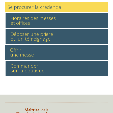
Se procurer la credencial
Horaires des messes
et offices
Déposer une prière
ou un témoignage
Offrir
une messe
Commander
sur la boutique
Maîtrise
de la