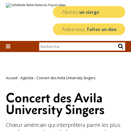
Aller
Outils
au
personnels
contenu.
Allumez
un cierge
|
Aller
à
la
Aidez-nous,
faites un don
navigation
Chercher par

Recherche
avancée…
Accueil
›
Agenda
›
Concert des Avila University Singers
Concert des Avila
University Singers
Chœur américain qui interprétera parmi les plus