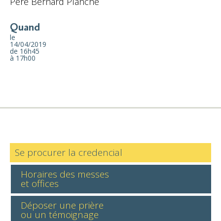
Père Bernard Planche
Quand
le
14/04/2019
de 16h45
à 17h00
Se procurer la credencial
Horaires des messes
et offices
Déposer une prière
ou un témoignage