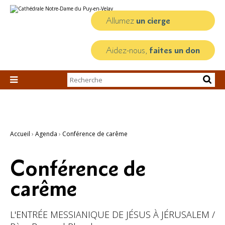
Aller
Outils
au
personnels
contenu.
Allumez
un cierge
|
Aller
à
la
Aidez-nous,
faites un don
navigation
Chercher par

Recherche
avancée…
Accueil
›
Agenda
›
Conférence de carême
Conférence de
carême
L'ENTRÉE MESSIANIQUE DE JÉSUS À JÉRUSALEM /