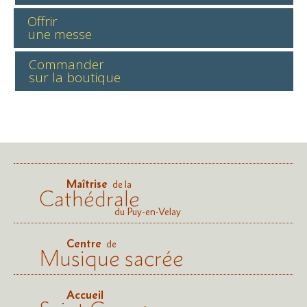
Offrir
une messe
Commander
sur la boutique
Maîtrise
de la
Cathédrale
du Puy-en-Velay
Centre
de
Musique sacrée
Accueil