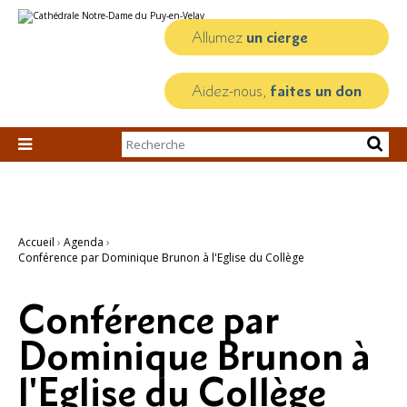
Aller
Outils
au
personnels
contenu.
Allumez
un cierge
|
Aller
à
la
Aidez-nous,
faites un don
navigation
Chercher par

Recherche
avancée…
Accueil
›
Agenda
›
Conférence par Dominique Brunon à l'Eglise du Collège
Conférence par
Dominique Brunon à
l'Eglise du Collège