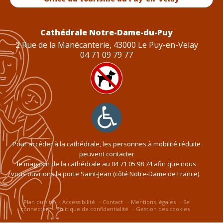
Cathédrale Notre-Dame-du-Puy
2 Rue de la Manécanterie, 43000 Le Puy-en-Velay
04 71 09 79 77
Pour accéder à la cathédrale, les personnes à mobilité réduite
peuvent contacter
le magasin de la cathédrale au
04 71 05 98 74
afin que nous
vous ouvrions la porte Saint-Jean (côté Notre-Dame de France).
Plan du site
Accessibilité
Contact
Mentions légales
Se
connecter
Politique de confidentialité
Gestion des cookies