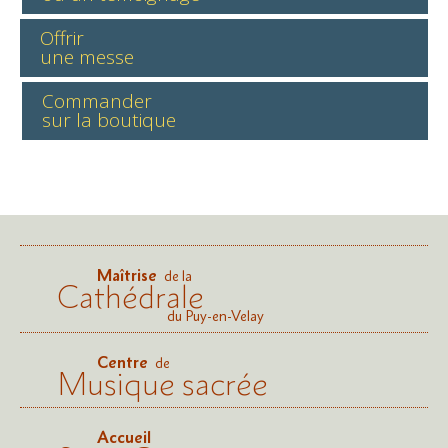
Offrir
une messe
Commander
sur la boutique
Maîtrise
de la
Cathédrale
du Puy-en-Velay
Centre
de
Musique sacrée
Accueil