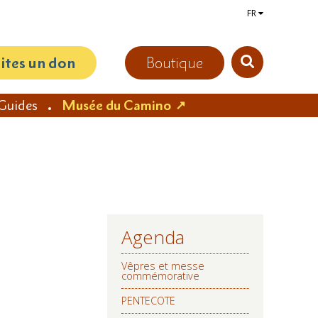
FR
aites un don
Boutique
Guides
Musée du Camino
Agenda
NAVIGATION
Vêpres et messe
commémorative
PENTECOTE