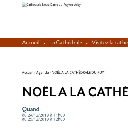
Aller
Outils
au
personnels
contenu.
|
Aller
à
la
navigation
Accueil
La Cathédrale
Visitez la cath
Accueil
›
Agenda
›
NOËL A LA CATHÉDRALE DU PUY
NOËL A LA CATH
Quand
du 24/12/2019
à 11h00
au 25/12/2019
à 12h00