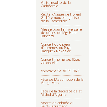
Visite insolite de la
Cathédrale
Récital d'orgue de Florent
Gallière nouvel organiste
de la Cathédrale
Messe pour l'anniversaire
de décès de Mgr Henri
Brincard
Concert du choeur
d'hommes du Pays
Basque - Nekez Ari
Concert Trio harpe, flûte,
violoncelle
spectacle SALVE REGINA
Fête de l’Assomption de la
Vierge Marie
Fête de la dédicace de st
Michel d'Aiguilhe
Adoration animée du
Saint-Sacrement