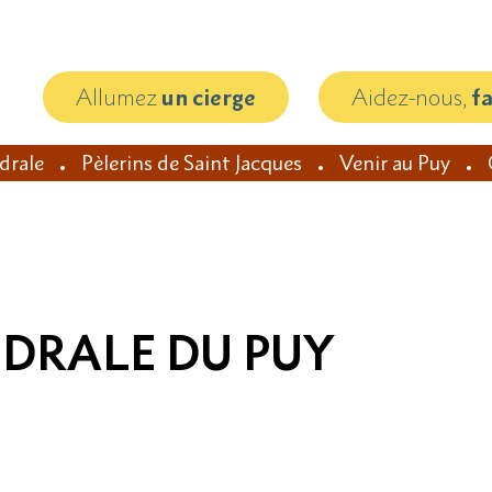
Allumez
un cierge
Aidez-nous,
f
édrale
Pèlerins de Saint Jacques
Venir au Puy
ÉDRALE DU PUY