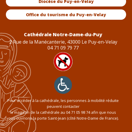
Diocèse du Puy-en-Velay
Office du tourisme du Puy-en-Velay
Cathédrale Notre-Dame-du-Puy
2 Rue de la Manécanterie, 43000 Le Puy-en-Velay
04 71 09 79 77
Pour accéder à la cathédrale, les personnes à mobilité réduite
peuvent contacter
le magasin de la cathédrale au
04 71 05 98 74
afin que nous
vous ouvrions la porte Saint-Jean (côté Notre-Dame de France).