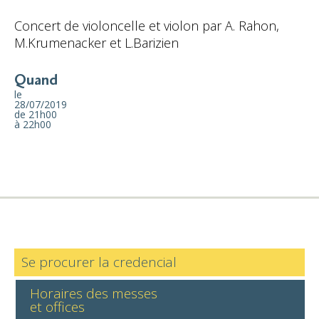
Concert de violoncelle et violon par A. Rahon,
M.Krumenacker et L.Barizien
Quand
le
28/07/2019
de 21h00
à 22h00
Se procurer la credencial
Horaires des messes
et offices