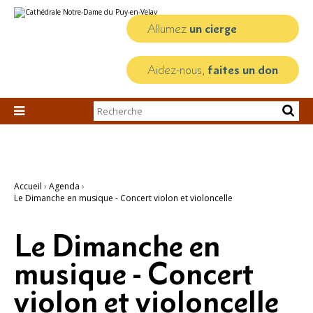
Aller
Outils
au
personnels
contenu.
Allumez
un cierge
|
Aller
à
la
Aidez-nous,
faites un don
navigation
Chercher par

Recherche
avancée…
Accueil
›
Agenda
›
Le Dimanche en musique - Concert violon et violoncelle
Le Dimanche en
musique - Concert
violon et violoncelle