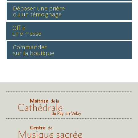
Déposer une prière
ou un témoignage
Offrir
une messe
Commander
sur la boutique
Maîtrise
de la
Cathédrale
du Puy-en-Velay
Centre
de
Musique sacrée