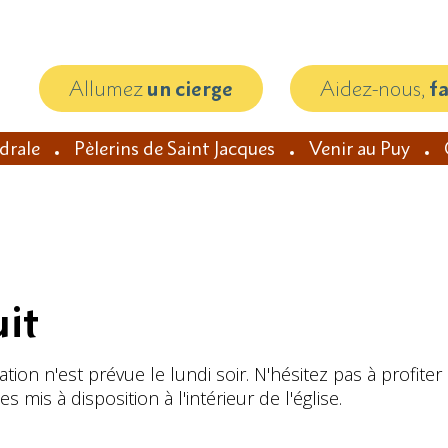
Allumez
un cierge
Aidez-nous,
f
édrale
Pèlerins de Saint Jacques
Venir au Puy
uit
ion n'est prévue le lundi soir. N'hésitez pas à profiter
 mis à disposition à l'intérieur de l'église.