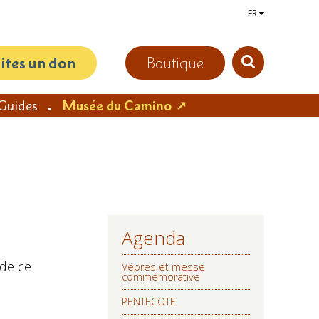
FR
aites un don
Boutique
Guides
Musée du Camino
Agenda
NAVIGATION
 de ce
Vêpres et messe
commémorative
PENTECOTE