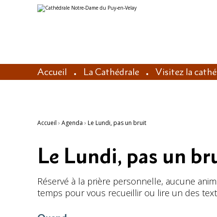
Aller
Outils
au
personnels
contenu.
|
Aller
à
la
navigation
Accueil
La Cathédrale
Visitez la cath
Accueil
›
Agenda
›
Le Lundi, pas un bruit
Le Lundi, pas un br
Réservé à la prière personnelle, aucune animat
temps pour vous recueillir ou lire un des textes