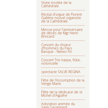
Visite insolite de la
Cathédrale
Récital d'orgue de Florent
Gallière nouvel organiste
de la Cathédrale
Messe pour l'anniversaire
de décès de Mgr Henri
Brincard
Concert du choeur
d'hommes du Pays
Basque - Nekez Ari
Concert Trio harpe, flûte,
violoncelle
spectacle SALVE REGINA
Fête de l’Assomption de la
Vierge Marie
Fête de la dédicace de st
Michel d'Aiguilhe
Adoration animée du
Saint-Sacrement