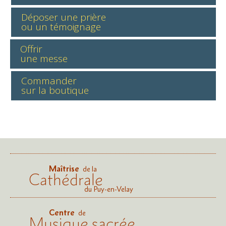
Déposer une prière
ou un témoignage
Offrir
une messe
Commander
sur la boutique
Maîtrise
de la
Cathédrale
du Puy-en-Velay
Centre
de
Musique sacrée