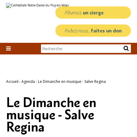
Aller
Outils
au
personnels
contenu.
Allumez
un cierge
|
Aller
à
la
Aidez-nous,
faites un don
navigation
Chercher par

Recherche
avancée…
Accueil
›
Agenda
›
Le Dimanche en musique - Salve Regina
Le Dimanche en
musique - Salve
Regina