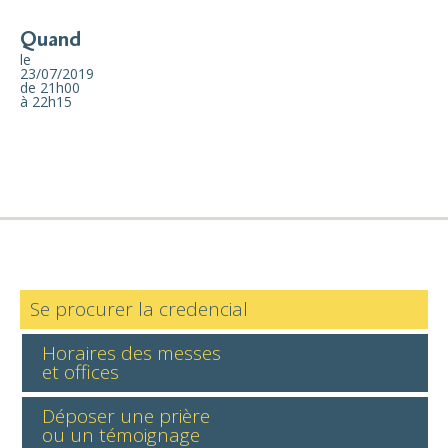
Quand
le
23/07/2019
de 21h00
à 22h15
Se procurer la credencial
Horaires des messes
et offices
Déposer une prière
ou un témoignage