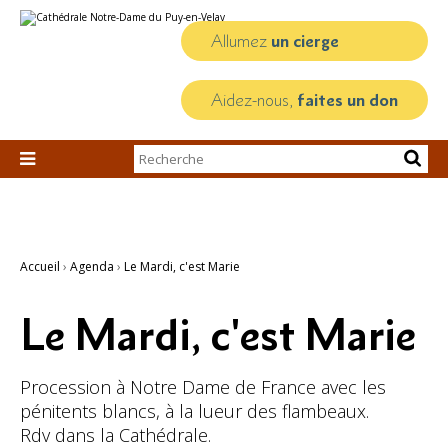
Aller
Outils
au
personnels
contenu.
Allumez
un cierge
|
Aller
à
la
Aidez-nous,
faites un don
navigation
Chercher par

Recherche
avancée…
Accueil
›
Agenda
›
Le Mardi, c'est Marie
Le Mardi, c'est Marie
Procession à Notre Dame de France avec les
pénitents blancs, à la lueur des flambeaux.
Rdv dans la Cathédrale.