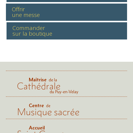
Offrir
une messe
Commander
sur la boutique
Maîtrise
de la
Cathédrale
du Puy-en-Velay
Centre
de
Musique sacrée
Accueil