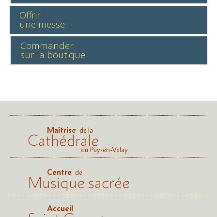
Offrir
une messe
Commander
sur la boutique
Maîtrise
de la
Cathédrale
du Puy-en-Velay
Centre
de
Musique sacrée
Accueil