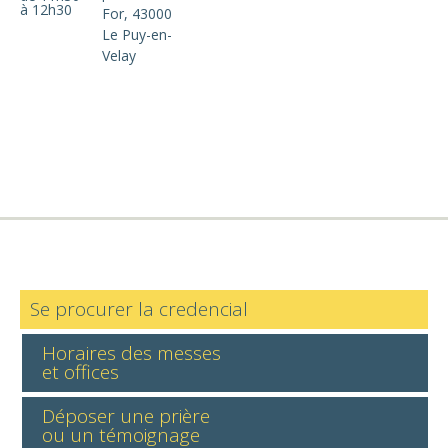
à 12h30
For, 43000
Le Puy-en-
Velay
Se procurer la credencial
Horaires des messes
et offices
Déposer une prière
ou un témoignage