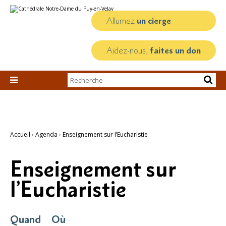
Aller
Outils
au
personnels
contenu.
Allumez
un cierge
|
Aller
à
la
Aidez-nous,
faites un don
navigation
Chercher par

Recherche
avancée…
Accueil
›
Agenda
›
Enseignement sur l’Eucharistie
Enseignement sur
l’Eucharistie
Quand
Où