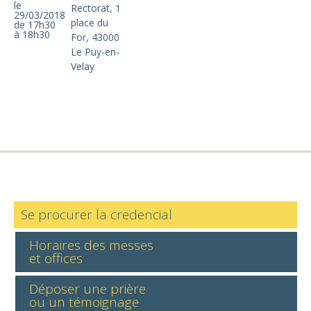
le
Rectorat, 1
29/03/2018
place du
de 17h30
à 18h30
For, 43000
Le Puy-en-
Velay
Se procurer la credencial
Horaires des messes
et offices
Déposer une prière
ou un témoignage