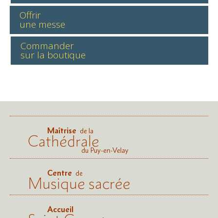
Offrir
une messe
Commander
sur la boutique
Maîtrise
de la
Cathédrale
du Puy-en-Velay
Centre
de
Musique sacrée
Accueil