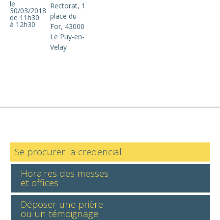
le
Rectorat, 1
30/03/2018
place du
de 11h30
à 12h30
For, 43000
Le Puy-en-
Velay
Se procurer la credencial
Horaires des messes
et offices
Déposer une prière
ou un témoignage