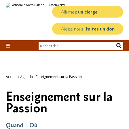
Aller
Outils
au
personnels
contenu.
Allumez
un cierge
|
Aller
à
la
Aidez-nous,
faites un don
navigation
Chercher par

Recherche
avancée…
Accueil
›
Agenda
›
Enseignement sur la Passion
Enseignement sur la
Passion
Quand
Où