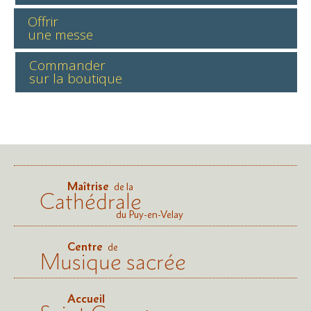
Offrir
une messe
Commander
sur la boutique
Maîtrise
de la
Cathédrale
du Puy-en-Velay
Centre
de
Musique sacrée
Accueil