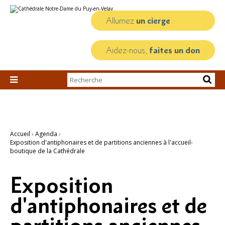
Aller
Outils
au
personnels
contenu.
Allumez
un cierge
|
Aller
à
la
Aidez-nous,
faites un don
navigation
Chercher par

Recherche
avancée…
Accueil
›
Agenda
›
Exposition d'antiphonaires et de partitions anciennes à l'accueil-
boutique de la Cathédrale
Exposition
d'antiphonaires et de