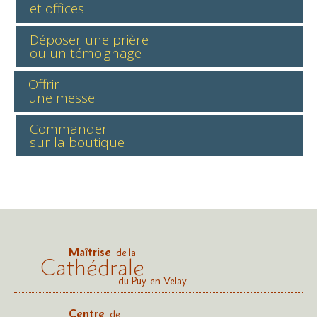
et offices
Déposer une prière
ou un témoignage
Offrir
une messe
Commander
sur la boutique
Maîtrise
de la
Cathédrale
du Puy-en-Velay
Centre
de