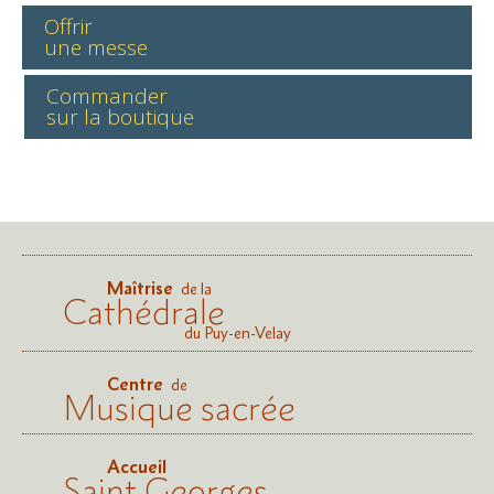
Offrir
une messe
Commander
sur la boutique
Maîtrise
de la
Cathédrale
du Puy-en-Velay
Centre
de
Musique sacrée
Accueil
Saint Georges