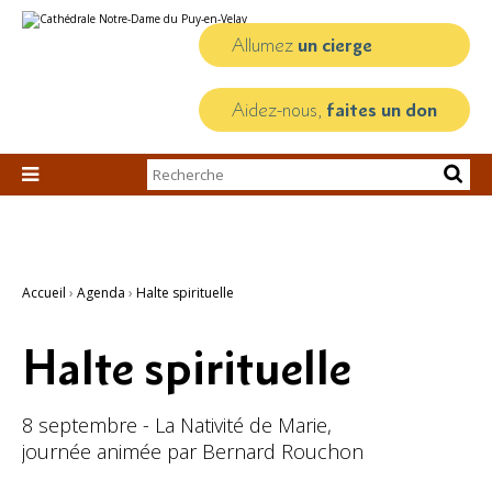
Aller
Outils
au
personnels
contenu.
Allumez
un cierge
|
Aller
à
la
Aidez-nous,
faites un don
navigation
Chercher par

Recherche
avancée…
Accueil
›
Agenda
›
Halte spirituelle
Halte spirituelle
8 septembre - La Nativité de Marie,
journée animée par Bernard Rouchon