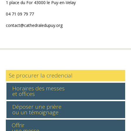
1 place du For 43000 le Puy-en-Velay
04 71 09 79 77
contact@cathedraledupuy.org
Se procurer la credencial
Horaires des messes
et offices
Déposer une prière
ou un témoignage
Offrir
une messe