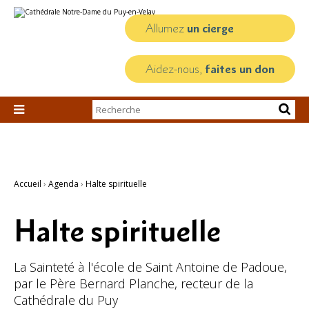
Aller
Outils
au
personnels
contenu.
Allumez
un cierge
|
Aller
à
la
Aidez-nous,
faites un don
navigation
Chercher par

Recherche
avancée…
Accueil
›
Agenda
›
Halte spirituelle
Halte spirituelle
La Sainteté à l'école de Saint Antoine de Padoue,
par le Père Bernard Planche, recteur de la
Cathédrale du Puy