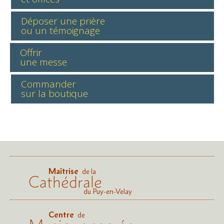
Déposer une prière
ou un témoignage
Offrir
une messe
Commander
sur la boutique
Maîtrise
de la
Cathédrale
du Puy-en-Velay
Centre
de