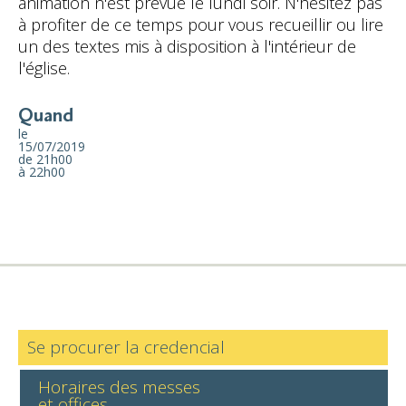
animation n'est prévue le lundi soir. N'hésitez pas
à profiter de ce temps pour vous recueillir ou lire
un des textes mis à disposition à l'intérieur de
l'église.
Quand
le
15/07/2019
de 21h00
à 22h00
Se procurer la credencial
Horaires des messes
et offices