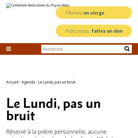
Aller
Outils
au
personnels
contenu.
Allumez
un cierge
|
Aller
à
la
Aidez-nous,
faites un don
navigation
Chercher par

Recherche
avancée…
Accueil
›
Agenda
›
Le Lundi, pas un bruit
Le Lundi, pas un
bruit
Réservé à la prière personnelle, aucune