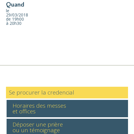
Quand
le
29/03/2018
de 19h00
à 20h30
Se procurer la credencial
Horaires des messes
et offices
Déposer une prière
ou un témoignage