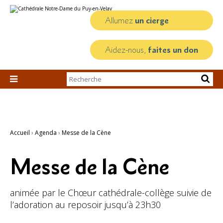
Aller
Outils
au
personnels
contenu.
Allumez
un cierge
|
Aller
à
la
Aidez-nous,
faites un don
navigation
Chercher par

Recherche
avancée…
Accueil
›
Agenda
›
Messe de la Cène
Messe de la Cène
animée par le Chœur cathédrale-collège suivie de
l’adoration au reposoir jusqu’à 23h30