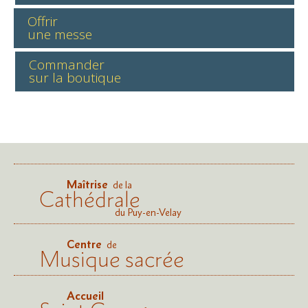
Offrir
une messe
Commander
sur la boutique
Maîtrise
de la
Cathédrale
du Puy-en-Velay
Centre
de
Musique sacrée
Accueil