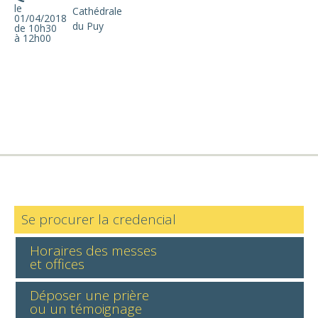
le
Cathédrale
01/04/2018
du Puy
de 10h30
à 12h00
Se procurer la credencial
Horaires des messes
et offices
Déposer une prière
ou un témoignage