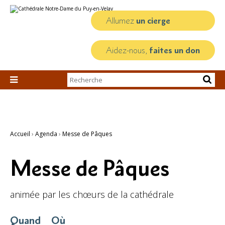
Aller
Outils
au
personnels
contenu.
Allumez
un cierge
|
Aller
à
la
Aidez-nous,
faites un don
navigation
Chercher par

Recherche
avancée…
Accueil
›
Agenda
›
Messe de Pâques
Messe de Pâques
animée par les chœurs de la cathédrale
Quand
Où