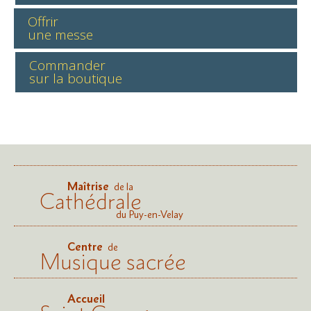
Offrir
une messe
Commander
sur la boutique
Maîtrise
de la
Cathédrale
du Puy-en-Velay
Centre
de
Musique sacrée
Accueil