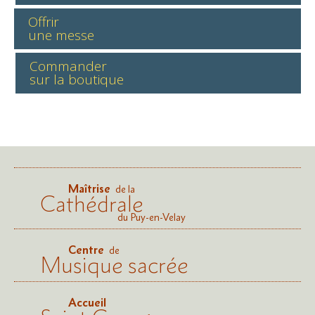
Offrir
une messe
Commander
sur la boutique
Maîtrise
de la
Cathédrale
du Puy-en-Velay
Centre
de
Musique sacrée
Accueil