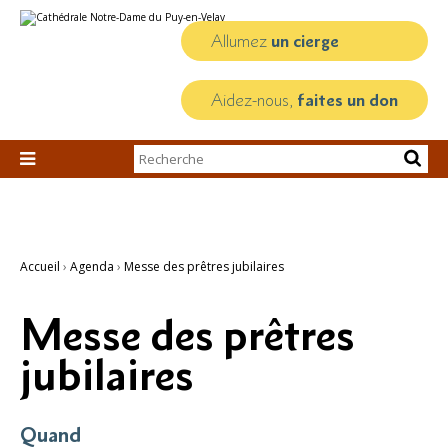
Aller
Outils
au
personnels
contenu.
Allumez
un cierge
|
Aller
à
la
Aidez-nous,
faites un don
navigation
Chercher par

Recherche
avancée…
Accueil
›
Agenda
›
Messe des prêtres jubilaires
Messe des prêtres
jubilaires
Quand