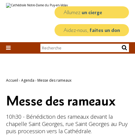
Aller
Outils
au
personnels
contenu.
Allumez
un cierge
|
Aller
à
la
Aidez-nous,
faites un don
navigation
Chercher par

Recherche
avancée…
Accueil
›
Agenda
›
Messe des rameaux
Messe des rameaux
10h30 - Bénédiction des rameaux devant la
chapelle Saint Georges, rue Saint Georges au Puy
puis procession vers la Cathédrale.