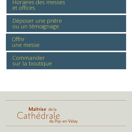
Horaires des messes
et offices
Déposer une prière
ou un témoignage
Offrir
une messe
Commander
sur la boutique
Maîtrise
de la
Cathédrale
du Puy-en-Velay