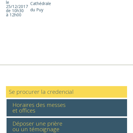
le
Cathédrale
25/12/2017
du Puy
de 10h30
à 12h00
Se procurer la credencial
Horaires des messes
et offices
Déposer une prière
ou un témoignage