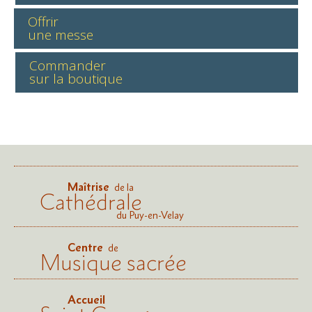
Offrir
une messe
Commander
sur la boutique
Maîtrise
de la
Cathédrale
du Puy-en-Velay
Centre
de
Musique sacrée
Accueil