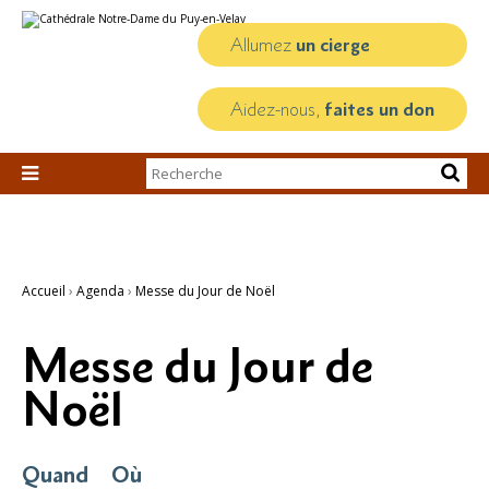
Aller
Outils
au
personnels
contenu.
Allumez
un cierge
|
Aller
à
la
Aidez-nous,
faites un don
navigation
Chercher par

Recherche
avancée…
Accueil
›
Agenda
›
Messe du Jour de Noël
Messe du Jour de
Noël
Quand
Où