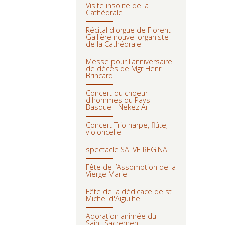
Visite insolite de la
Cathédrale
Récital d'orgue de Florent
Gallière nouvel organiste
de la Cathédrale
Messe pour l'anniversaire
de décès de Mgr Henri
Brincard
Concert du choeur
d'hommes du Pays
Basque - Nekez Ari
Concert Trio harpe, flûte,
violoncelle
spectacle SALVE REGINA
Fête de l’Assomption de la
Vierge Marie
Fête de la dédicace de st
Michel d'Aiguilhe
Adoration animée du
Saint-Sacrement