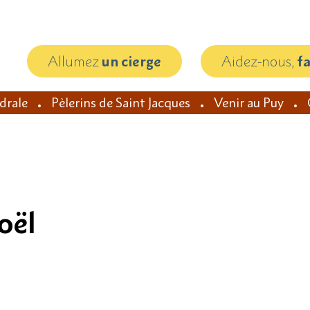
Allumez
un cierge
Aidez-nous,
f
édrale
Pèlerins de Saint Jacques
Venir au Puy
oël