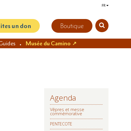
FR
aites un don
Boutique
Guides
Musée du Camino
Agenda
NAVIGATION
Vêpres et messe
commémorative
PENTECOTE