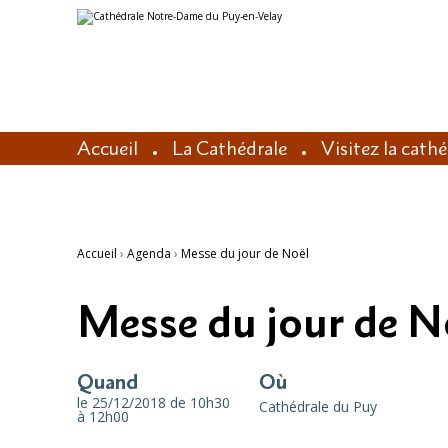
Aller
Outils
au
personnels
contenu.
|
Aller
à
la
navigation
Accueil
La Cathédrale
Visitez la cath
Accueil
›
Agenda
›
Messe du jour de Noël
Messe du jour de N
Quand
Où
le 25/12/2018
de 10h30
Cathédrale du Puy
à 12h00