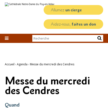
Aller
Outils
au
personnels
contenu.
Allumez
un cierge
|
Aller
à
la
Aidez-nous,
faites un don
navigation
Chercher par

Recherche
avancée…
Accueil
›
Agenda
›
Messe du mercredi des Cendres
Messe du mercredi
des Cendres
Quand