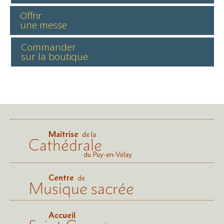
Offrir
une messe
Commander
sur la boutique
Maîtrise
de la
Cathédrale
du Puy-en-Velay
Centre
de
Musique sacrée
Accueil