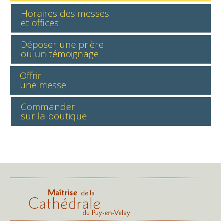
Horaires des messes
et offices
Déposer une prière
ou un témoignage
Offrir
une messe
Commander
sur la boutique
Maîtrise
de la
Cathédrale
du Puy-en-Velay