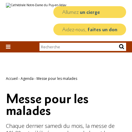
Aller
Outils
au
personnels
contenu.
Allumez
un cierge
|
Aller
à
la
Aidez-nous,
faites un don
navigation
Chercher par

Recherche
avancée…
Accueil
›
Agenda
›
Messe pour les malades
Messe pour les
malades
Chaque dernier samedi du mois, la messe de