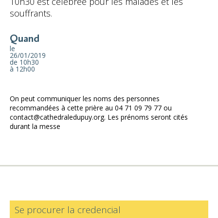
10h30 est célébrée pour les malades et les
souffrants.
Quand
le
26/01/2019
de 10h30
à 12h00
On peut communiquer les noms des personnes
recommandées à cette prière au 04 71 09 79 77 ou
contact@cathedraledupuy.org. Les prénoms seront cités
durant la messe
Se procurer la credencial