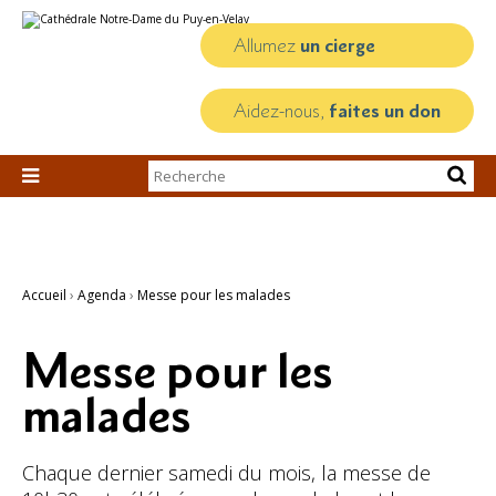
Aller
Outils
au
personnels
contenu.
Allumez
un cierge
|
Aller
à
la
Aidez-nous,
faites un don
navigation
Chercher par

Recherche
avancée…
Accueil
›
Agenda
›
Messe pour les malades
Messe pour les
malades
Chaque dernier samedi du mois, la messe de