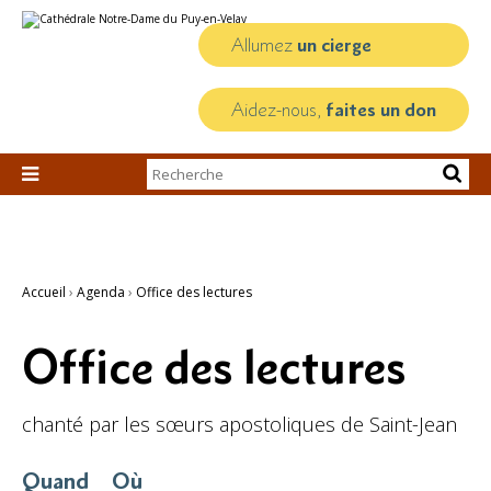
Aller
Outils
au
personnels
contenu.
Allumez
un cierge
|
Aller
à
la
Aidez-nous,
faites un don
navigation
Chercher par

Recherche
avancée…
Accueil
›
Agenda
›
Office des lectures
Office des lectures
chanté par les sœurs apostoliques de Saint-Jean
Quand
Où