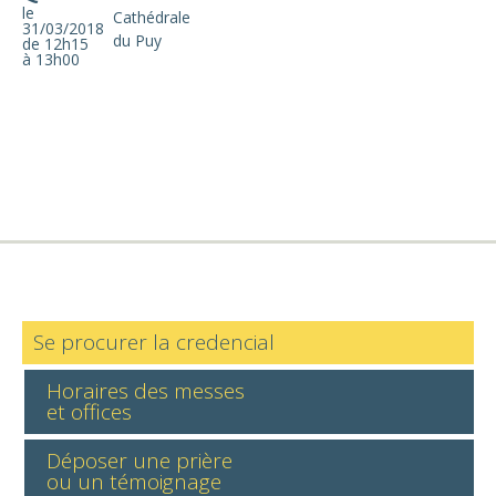
le
Cathédrale
31/03/2018
du Puy
de 12h15
à 13h00
Se procurer la credencial
Horaires des messes
et offices
Déposer une prière
ou un témoignage