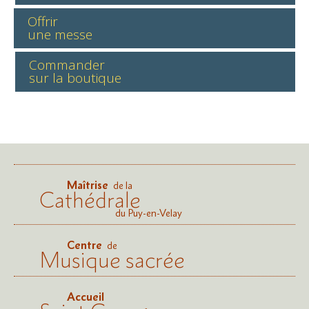
Offrir
une messe
Commander
sur la boutique
Maîtrise
de la
Cathédrale
du Puy-en-Velay
Centre
de
Musique sacrée
Accueil