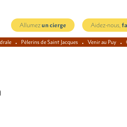
Allumez
un cierge
Aidez-nous,
f
édrale
Pèlerins de Saint Jacques
Venir au Puy
n