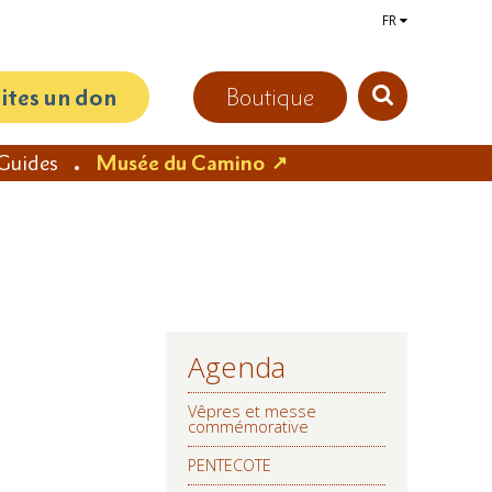
FR
aites un don
Boutique
Guides
Musée du Camino
Agenda
NAVIGATION
Vêpres et messe
commémorative
PENTECOTE