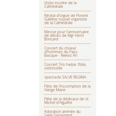
Visite insolite de la
Cathédrale
Récital d'orgue de Florent
Gallière nouvel organiste
de la Cathédrale
Messe pour l'anniversaire
de décès de Mgr Henri
Brincard
Concert du choeur
d'hommes du Pays
Basque - Nekez Ari
Concert Trio harpe, flûte,
violoncelle
spectacle SALVE REGINA
Fête de l’Assomption de la
Vierge Marie
Fête de la dédicace de st
Michel d'Aiguilhe
Adoration animée du
Saint-Sacrement