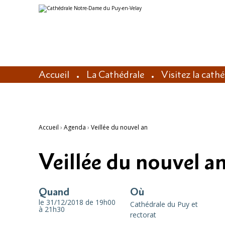
Aller
Outils
au
personnels
contenu.
|
Aller
à
la
navigation
Accueil
La Cathédrale
Visitez la cath
Accueil
›
Agenda
›
Veillée du nouvel an
Veillée du nouvel a
Quand
Où
le 31/12/2018
de 19h00
Cathédrale du Puy et
à 21h30
rectorat