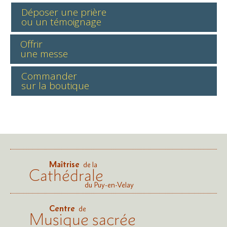
Déposer une prière
ou un témoignage
Offrir
une messe
Commander
sur la boutique
Maîtrise
de la
Cathédrale
du Puy-en-Velay
Centre
de
Musique sacrée