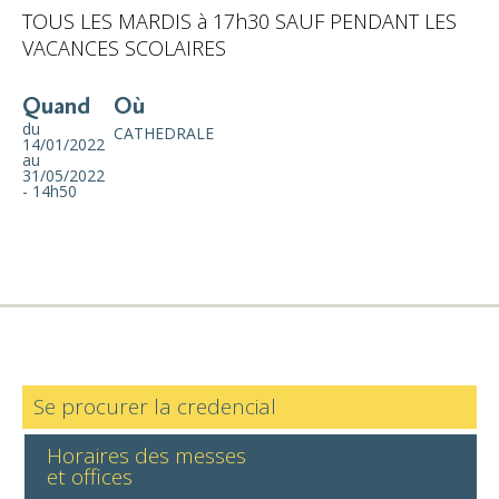
TOUS LES MARDIS à 17h30 SAUF PENDANT LES
VACANCES SCOLAIRES
Quand
Où
du
CATHEDRALE
14/01/2022
au
31/05/2022
- 14h50
Se procurer la credencial
Horaires des messes
et offices