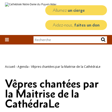
Aller
Outils
au
personnels
contenu.
Allumez
un cierge
|
Aller
à
la
Aidez-nous,
faites un don
navigation
Chercher par

Recherche
avancée…
Accueil
›
Agenda
›
Vêpres chantées par la Maitrise de la CathédraLe
Vêpres chantées par
la Maitrise de la
CathédraLe