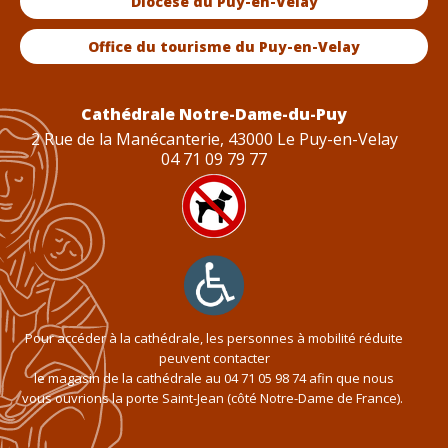
Diocèse du Puy-en-Velay
Office du tourisme du Puy-en-Velay
Cathédrale Notre-Dame-du-Puy
2 Rue de la Manécanterie, 43000 Le Puy-en-Velay
04 71 09 79 77
Pour accéder à la cathédrale, les personnes à mobilité réduite
peuvent contacter
le magasin de la cathédrale au
04 71 05 98 74
afin que nous
vous ouvrions la porte Saint-Jean (côté Notre-Dame de France).