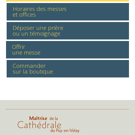
Horaires des messes
et offices
Déposer une prière
ou un témoignage
Offrir
une messe
Commander
sur la boutique
Maîtrise
de la
Cathédrale
du Puy-en-Velay