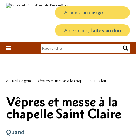
Aller
Outils
au
personnels
contenu.
Allumez
un cierge
|
Aller
à
la
Aidez-nous,
faites un don
navigation
Chercher par

Recherche
avancée…
Accueil
›
Agenda
›
Vêpres et messe à la chapelle Saint Claire
Vêpres et messe à la
chapelle Saint Claire
Quand