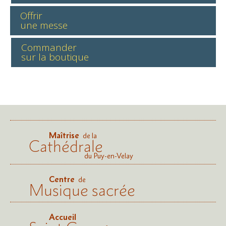
Offrir
une messe
Commander
sur la boutique
Maîtrise
de la
Cathédrale
du Puy-en-Velay
Centre
de
Musique sacrée
Accueil